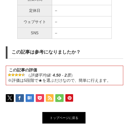
定休日
–
ウェブサイト
–
SNS
–
この記事は参考になりましたか？
この記事の評価
（
評価平均値:
4.50
-
2
票
）
※評価は5段階で★を選ぶだけなので、簡単に行えます。
トップページに戻る