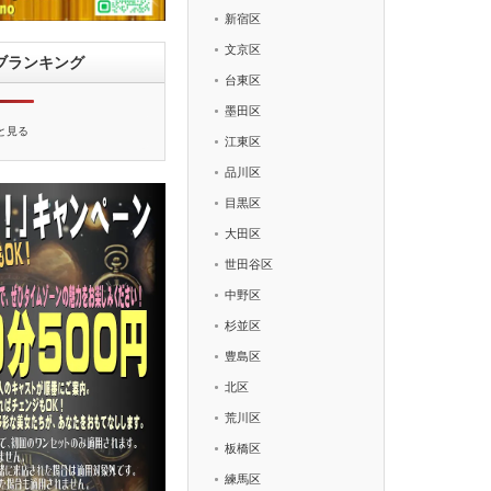
新宿区
文京区
ブランキング
台東区
墨田区
と見る
江東区
品川区
目黒区
大田区
世田谷区
中野区
杉並区
豊島区
北区
荒川区
板橋区
練馬区