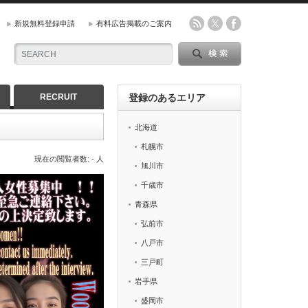
新規無料登録申請
有料広告掲載のご案内
RECRUIT
登録のあるエリア
北海道
札幌市
現在の閲覧者数: - 人
旭川市
千歳市
青森県
弘前市
八戸市
三戸町
岩手県
盛岡市