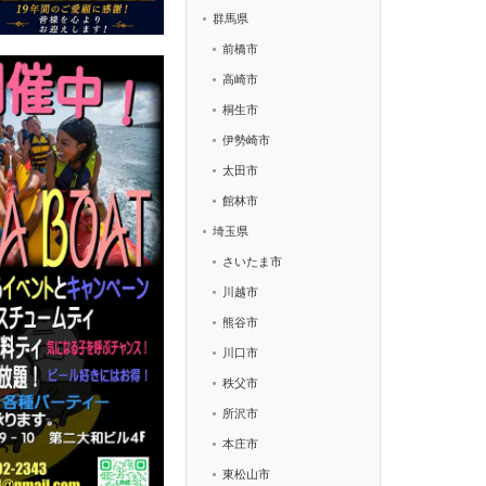
群馬県
前橋市
高崎市
桐生市
伊勢崎市
太田市
館林市
埼玉県
さいたま市
川越市
熊谷市
川口市
秩父市
所沢市
本庄市
東松山市