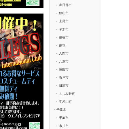
春日部市
狭山市
上尾市
草加市
越谷市
蕨市
入間市
八潮市
蓮田市
坂戸市
日高市
ふじみ野市
毛呂山町
千葉県
千葉市
市川市