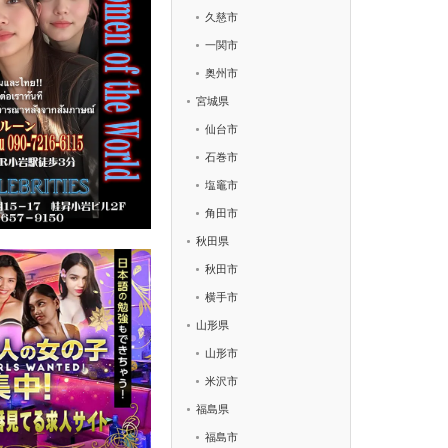
久慈市
一関市
奥州市
宮城県
仙台市
石巻市
塩竈市
角田市
秋田県
秋田市
横手市
山形県
山形市
米沢市
福島県
福島市