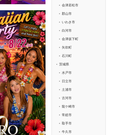
会津若松市
郡山市
いわき市
白河市
会津坂下町
矢吹町
石川町
茨城県
水戸市
日立市
土浦市
古河市
龍ケ崎市
常総市
取手市
牛久市