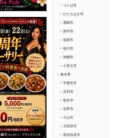
つくば市
ひたちなか市
鹿嶋市
那珂市
筑西市
桜川市
神栖市
小美玉市
栃木県
宇都宮市
足利市
栃木市
佐野市
小山市
大田原市
那須塩原市