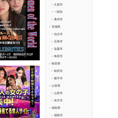
久慈市
一関市
奥州市
宮城県
仙台市
石巻市
塩竈市
角田市
秋田県
秋田市
横手市
山形県
山形市
米沢市
福島県
福島市