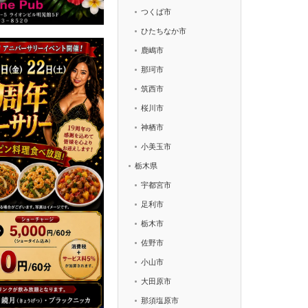
つくば市
ひたちなか市
鹿嶋市
那珂市
筑西市
桜川市
神栖市
小美玉市
栃木県
宇都宮市
足利市
栃木市
佐野市
小山市
大田原市
那須塩原市