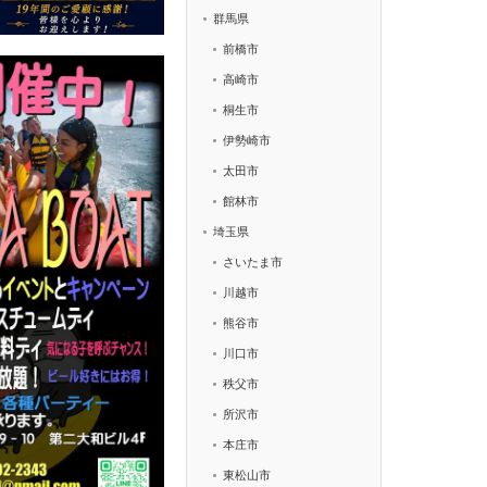
群馬県
前橋市
高崎市
桐生市
伊勢崎市
太田市
館林市
埼玉県
さいたま市
川越市
熊谷市
川口市
秩父市
所沢市
本庄市
東松山市