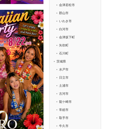
会津若松市
郡山市
いわき市
白河市
会津坂下町
矢吹町
石川町
茨城県
水戸市
日立市
土浦市
古河市
龍ケ崎市
常総市
取手市
牛久市