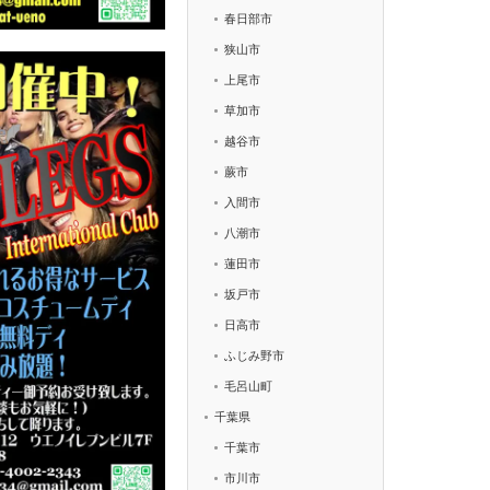
春日部市
狭山市
上尾市
草加市
越谷市
蕨市
入間市
八潮市
蓮田市
坂戸市
日高市
ふじみ野市
毛呂山町
千葉県
千葉市
市川市