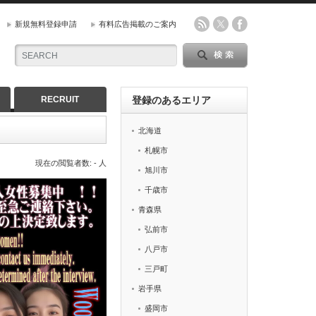
新規無料登録申請
有料広告掲載のご案内
RECRUIT
登録のあるエリア
北海道
札幌市
現在の閲覧者数: - 人
旭川市
千歳市
青森県
弘前市
八戸市
三戸町
岩手県
盛岡市