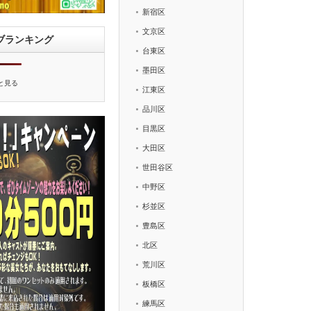
新宿区
文京区
ブランキング
台東区
墨田区
と見る
江東区
品川区
目黒区
大田区
世田谷区
中野区
杉並区
豊島区
北区
荒川区
板橋区
練馬区