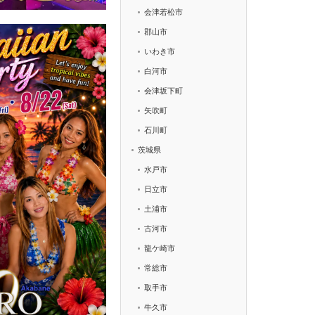
会津若松市
郡山市
いわき市
白河市
会津坂下町
矢吹町
石川町
茨城県
水戸市
日立市
土浦市
古河市
龍ケ崎市
常総市
取手市
牛久市