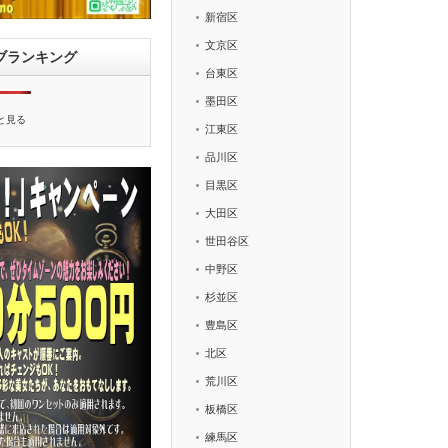
新宿区
文京区
ブランキング
台東区
墨田区
と見る
江東区
品川区
目黒区
大田区
世田谷区
中野区
杉並区
豊島区
北区
荒川区
板橋区
練馬区