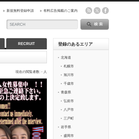
新規無料登録申請
有料広告掲載のご案内
RECRUIT
登録のあるエリア
北海道
札幌市
現在の閲覧者数: - 人
旭川市
千歳市
青森県
弘前市
八戸市
三戸町
岩手県
盛岡市