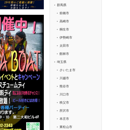
群馬県
前橋市
高崎市
桐生市
伊勢崎市
太田市
館林市
埼玉県
さいたま市
川越市
熊谷市
川口市
秩父市
所沢市
本庄市
東松山市