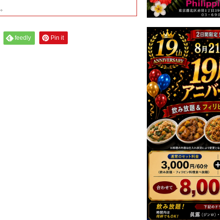
す。
feedly
Pin it