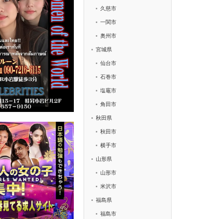
久慈市
一関市
奥州市
宮城県
仙台市
石巻市
塩竈市
角田市
秋田県
秋田市
横手市
山形県
山形市
米沢市
福島県
福島市