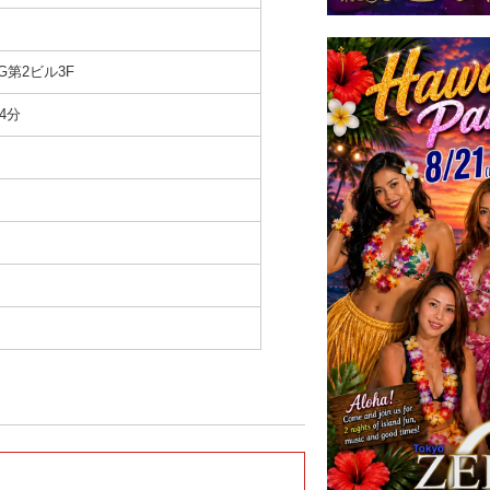
G第2ビル3F
4分