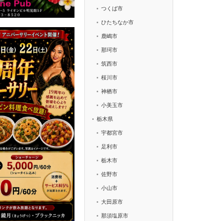
つくば市
ひたちなか市
鹿嶋市
那珂市
筑西市
桜川市
神栖市
小美玉市
栃木県
宇都宮市
足利市
栃木市
佐野市
小山市
大田原市
那須塩原市