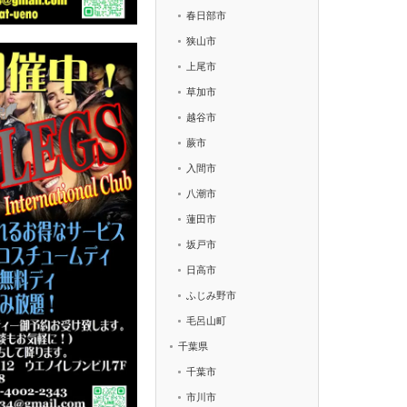
春日部市
狭山市
上尾市
草加市
越谷市
蕨市
入間市
八潮市
蓮田市
坂戸市
日高市
ふじみ野市
毛呂山町
千葉県
千葉市
市川市