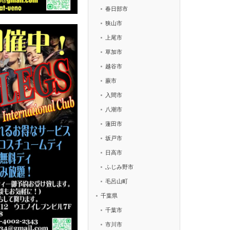
春日部市
狭山市
上尾市
草加市
越谷市
蕨市
入間市
八潮市
蓮田市
坂戸市
日高市
ふじみ野市
毛呂山町
千葉県
千葉市
市川市