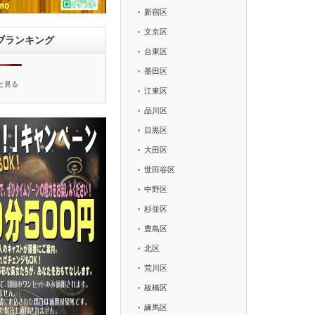
新宿区
文京区
ブランキング
台東区
墨田区
と見る
江東区
品川区
目黒区
大田区
世田谷区
中野区
杉並区
豊島区
北区
荒川区
板橋区
練馬区