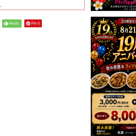
す。
feedly
Pin it