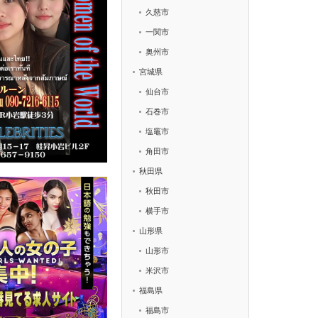
久慈市
一関市
奥州市
宮城県
仙台市
石巻市
塩竈市
角田市
秋田県
秋田市
横手市
山形県
山形市
米沢市
福島県
福島市