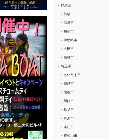
群馬県
前橋市
高崎市
桐生市
伊勢崎市
太田市
館林市
埼玉県
さいたま市
川越市
熊谷市
川口市
秩父市
所沢市
本庄市
東松山市