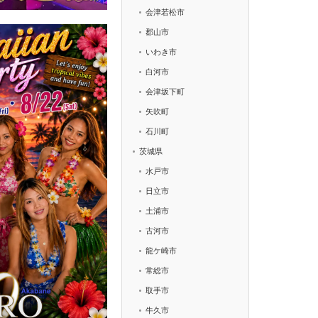
会津若松市
郡山市
いわき市
白河市
会津坂下町
矢吹町
石川町
茨城県
水戸市
日立市
土浦市
古河市
龍ケ崎市
常総市
取手市
牛久市