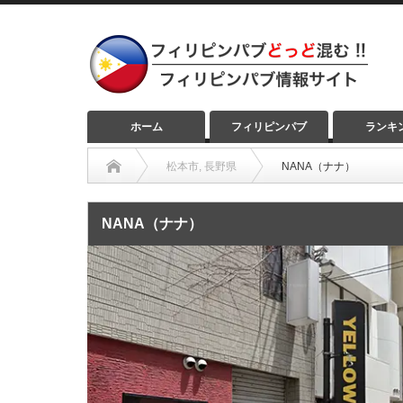
ホーム
フィリピンパブ
ランキ
松本市
,
長野県
NANA（ナナ）
NANA（ナナ）