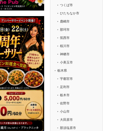
つくば市
ひたちなか市
鹿嶋市
那珂市
筑西市
桜川市
神栖市
小美玉市
栃木県
宇都宮市
足利市
栃木市
佐野市
小山市
大田原市
那須塩原市