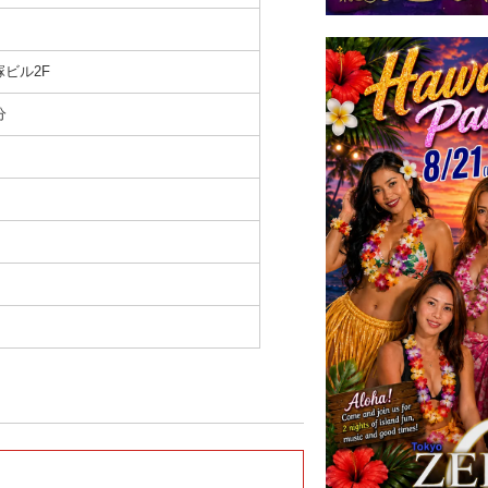
塚ビル2F
分