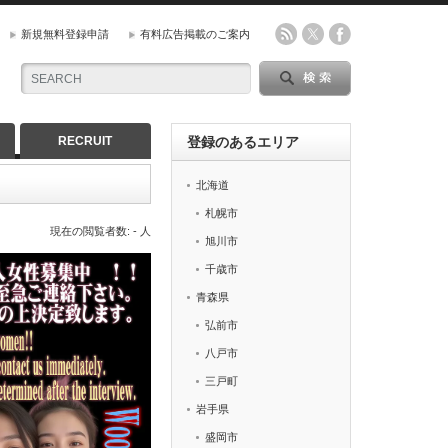
新規無料登録申請
有料広告掲載のご案内
RECRUIT
登録のあるエリア
北海道
札幌市
現在の閲覧者数: - 人
旭川市
千歳市
青森県
弘前市
八戸市
三戸町
岩手県
盛岡市