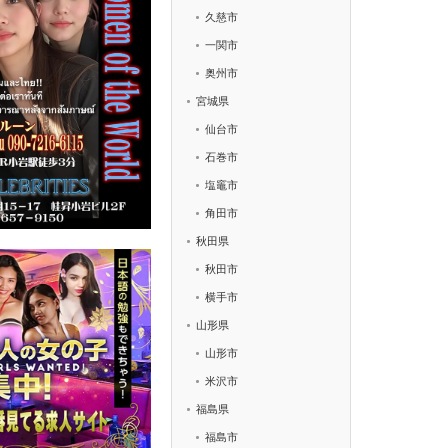
久慈市
一関市
奥州市
宮城県
仙台市
石巻市
塩竈市
角田市
秋田県
秋田市
横手市
山形県
山形市
米沢市
福島県
福島市