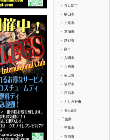
春日部市
狭山市
上尾市
草加市
越谷市
蕨市
入間市
八潮市
蓮田市
坂戸市
日高市
ふじみ野市
毛呂山町
千葉県
千葉市
市川市