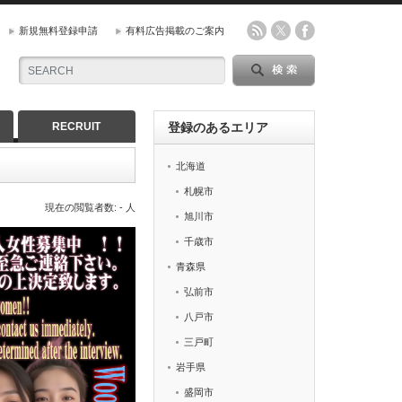
新規無料登録申請
有料広告掲載のご案内
RECRUIT
登録のあるエリア
北海道
札幌市
現在の閲覧者数: - 人
旭川市
千歳市
青森県
弘前市
八戸市
三戸町
岩手県
盛岡市