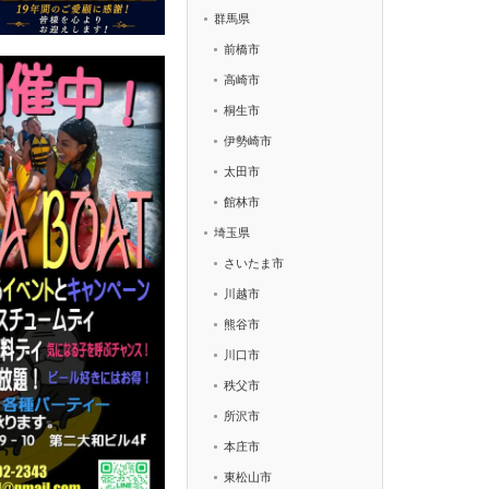
群馬県
前橋市
高崎市
桐生市
伊勢崎市
太田市
館林市
埼玉県
さいたま市
川越市
熊谷市
川口市
秩父市
所沢市
本庄市
東松山市