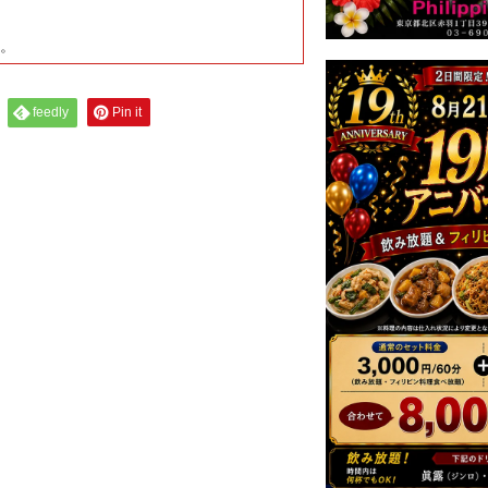
す。
feedly
Pin it