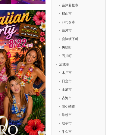
会津若松市
郡山市
いわき市
白河市
会津坂下町
矢吹町
石川町
茨城県
水戸市
日立市
土浦市
古河市
龍ケ崎市
常総市
取手市
牛久市