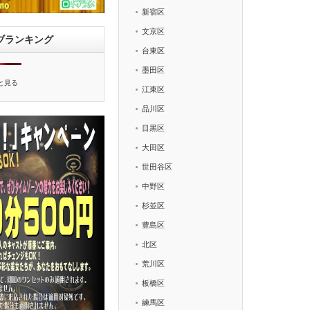
新宿区
文京区
ブランキング
台東区
墨田区
と見る
江東区
品川区
目黒区
大田区
世田谷区
中野区
杉並区
豊島区
北区
荒川区
板橋区
練馬区