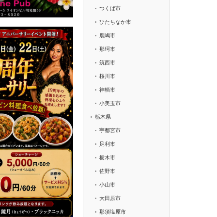
つくば市
ひたちなか市
鹿嶋市
那珂市
筑西市
桜川市
神栖市
小美玉市
栃木県
宇都宮市
足利市
栃木市
佐野市
小山市
大田原市
那須塩原市