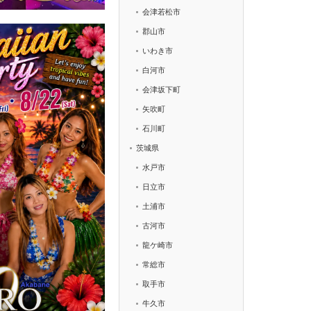
会津若松市
郡山市
いわき市
白河市
会津坂下町
矢吹町
石川町
茨城県
水戸市
日立市
土浦市
古河市
龍ケ崎市
常総市
取手市
牛久市