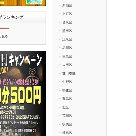
新宿区
文京区
ブランキング
台東区
墨田区
と見る
江東区
品川区
目黒区
大田区
世田谷区
中野区
杉並区
豊島区
北区
荒川区
板橋区
練馬区