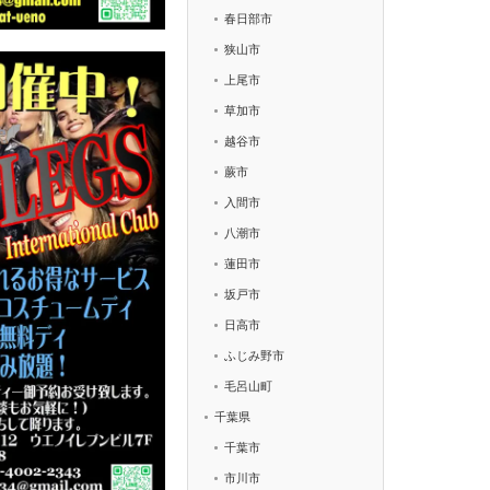
春日部市
狭山市
上尾市
草加市
越谷市
蕨市
入間市
八潮市
蓮田市
坂戸市
日高市
ふじみ野市
毛呂山町
千葉県
千葉市
市川市