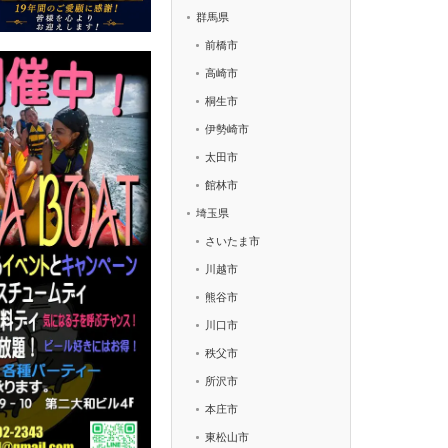
群馬県
前橋市
高崎市
桐生市
伊勢崎市
太田市
館林市
埼玉県
さいたま市
川越市
熊谷市
川口市
秩父市
所沢市
本庄市
東松山市