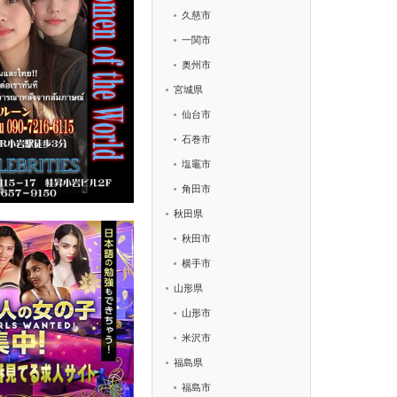
久慈市
一関市
奥州市
宮城県
仙台市
石巻市
塩竈市
角田市
秋田県
秋田市
横手市
山形県
山形市
米沢市
福島県
福島市