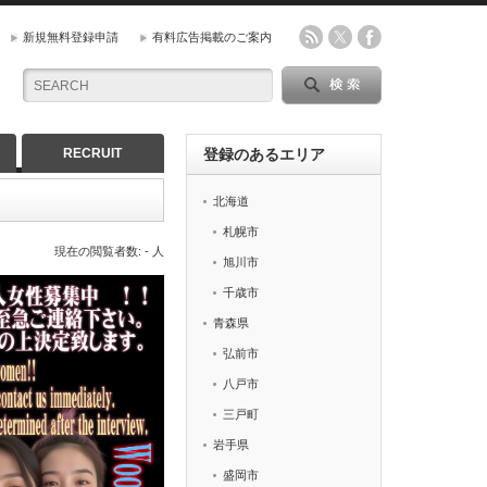
新規無料登録申請
有料広告掲載のご案内
RECRUIT
登録のあるエリア
北海道
札幌市
現在の閲覧者数: - 人
旭川市
千歳市
青森県
弘前市
八戸市
三戸町
岩手県
盛岡市