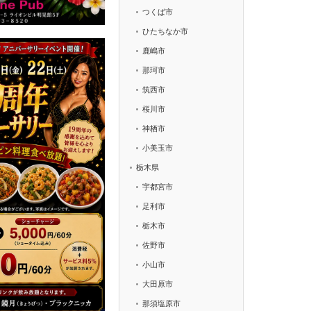
つくば市
ひたちなか市
鹿嶋市
那珂市
筑西市
桜川市
神栖市
小美玉市
栃木県
宇都宮市
足利市
栃木市
佐野市
小山市
大田原市
那須塩原市