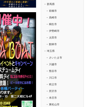
群馬県
前橋市
高崎市
桐生市
伊勢崎市
太田市
館林市
埼玉県
さいたま市
川越市
熊谷市
川口市
秩父市
所沢市
本庄市
東松山市