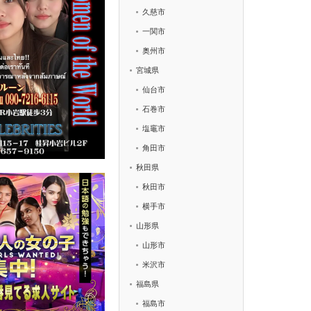
久慈市
一関市
奥州市
宮城県
仙台市
石巻市
塩竈市
角田市
秋田県
秋田市
横手市
山形県
山形市
米沢市
福島県
福島市