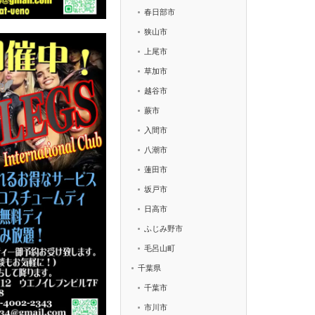
春日部市
狭山市
上尾市
草加市
越谷市
蕨市
入間市
八潮市
蓮田市
坂戸市
日高市
ふじみ野市
毛呂山町
千葉県
千葉市
市川市