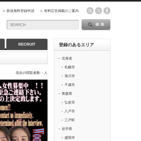
新規無料登録申請
有料広告掲載のご案内
RECRUIT
登録のあるエリア
北海道
札幌市
現在の閲覧者数: - 人
旭川市
千歳市
青森県
弘前市
八戸市
三戸町
岩手県
盛岡市