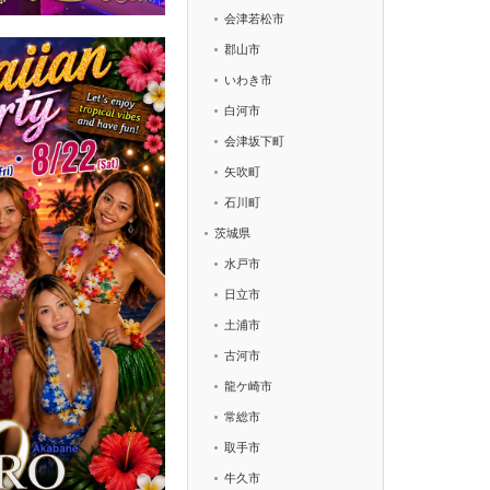
会津若松市
郡山市
いわき市
白河市
会津坂下町
矢吹町
石川町
茨城県
水戸市
日立市
土浦市
古河市
龍ケ崎市
常総市
取手市
牛久市