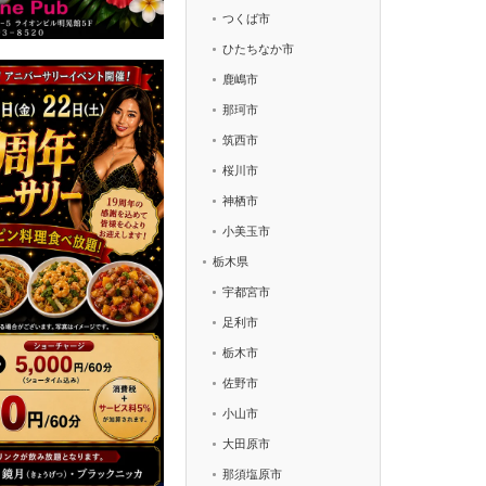
つくば市
ひたちなか市
鹿嶋市
那珂市
筑西市
桜川市
神栖市
小美玉市
栃木県
宇都宮市
足利市
栃木市
佐野市
小山市
大田原市
那須塩原市