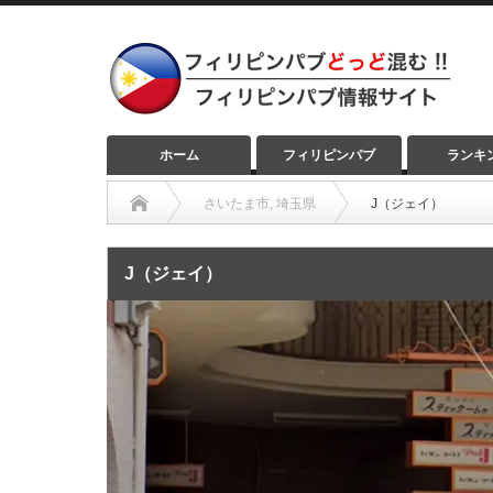
ホーム
フィリピンパブ
ランキ
さいたま市
,
埼玉県
J（ジェイ）
J（ジェイ）