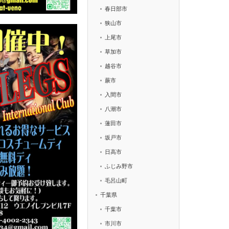
春日部市
狭山市
上尾市
草加市
越谷市
蕨市
入間市
八潮市
蓮田市
坂戸市
日高市
ふじみ野市
毛呂山町
千葉県
千葉市
市川市