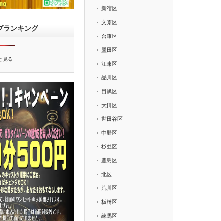
新宿区
文京区
ブランキング
台東区
墨田区
と見る
江東区
品川区
目黒区
大田区
世田谷区
中野区
杉並区
豊島区
北区
荒川区
板橋区
練馬区