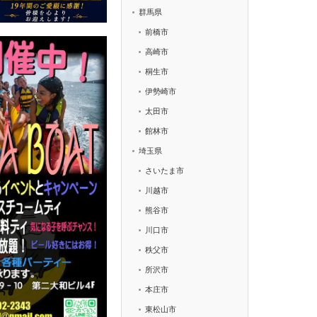
群馬県
前橋市
高崎市
桐生市
伊勢崎市
太田市
館林市
埼玉県
さいたま市
川越市
熊谷市
川口市
秩父市
所沢市
本庄市
東松山市