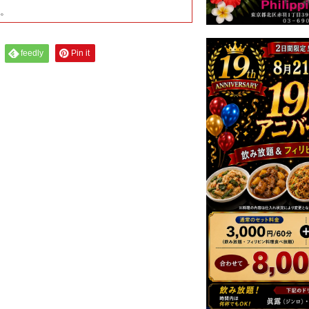
す。
feedly
Pin it