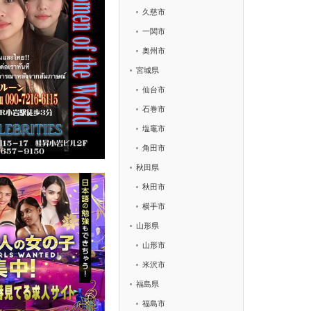
久慈市
一関市
奥州市
宮城県
仙台市
石巻市
塩竈市
角田市
秋田県
秋田市
横手市
山形県
山形市
米沢市
福島県
福島市