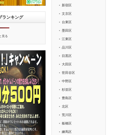
新宿区
文京区
ブランキング
台東区
墨田区
と見る
江東区
品川区
目黒区
大田区
世田谷区
中野区
杉並区
豊島区
北区
荒川区
板橋区
練馬区