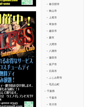
春日部市
狭山市
上尾市
草加市
越谷市
蕨市
入間市
八潮市
蓮田市
坂戸市
日高市
ふじみ野市
毛呂山町
千葉県
千葉市
市川市