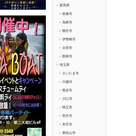
群馬県
前橋市
高崎市
桐生市
伊勢崎市
太田市
館林市
埼玉県
さいたま市
川越市
熊谷市
川口市
秩父市
所沢市
本庄市
東松山市