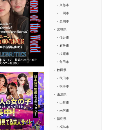
久慈市
一関市
奥州市
宮城県
仙台市
石巻市
塩竈市
角田市
秋田県
秋田市
横手市
山形県
山形市
米沢市
福島県
福島市