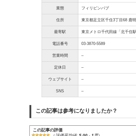
業態
フィリピンパブ
住所
東京都足立区千住3丁目68
鹿明
最寄駅
東京メトロ千代田線「北千住駅
電話番号
03-3870-5589
営業時間
–
定休日
–
ウェブサイト
–
SNS
–
この記事は参考になりましたか？
この記事の評価
（
評価平均値:
5.00
-
1
票
）