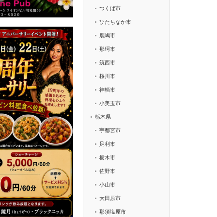
つくば市
ひたちなか市
鹿嶋市
那珂市
筑西市
桜川市
神栖市
小美玉市
栃木県
宇都宮市
足利市
栃木市
佐野市
小山市
大田原市
那須塩原市