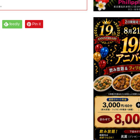
す。
feedly
Pin it