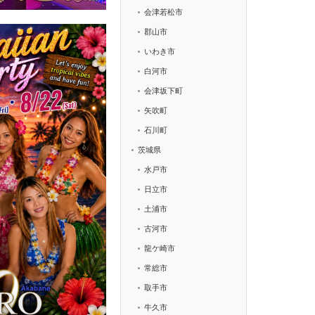
会津若松市
郡山市
いわき市
白河市
会津坂下町
矢吹町
石川町
茨城県
水戸市
日立市
土浦市
古河市
龍ケ崎市
常総市
取手市
牛久市