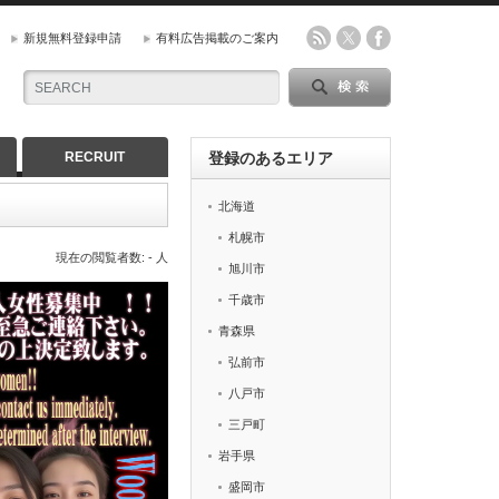
新規無料登録申請
有料広告掲載のご案内
RECRUIT
登録のあるエリア
北海道
札幌市
現在の閲覧者数: - 人
旭川市
千歳市
青森県
弘前市
八戸市
三戸町
岩手県
盛岡市