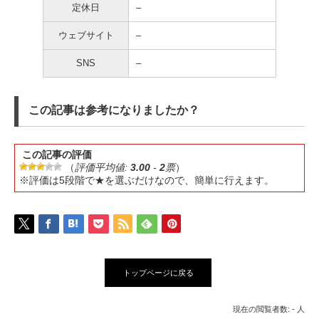
定休日
–
ウェブサイト
–
SNS
–
この記事は参考になりましたか？
この記事の評価
（
評価平均値:
3.00
-
2
票
）
※評価は5段階で★を選ぶだけなので、簡単に行えます。
トップページに戻る
現在の閲覧者数: - 人