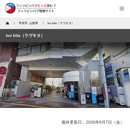
Home
甲府市
,
山梨県
luv kita（ラヴキタ）
luv kita（ラヴキタ）
最終更新日：2026年8月7日（金）